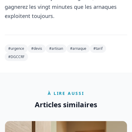
gagnerez les vingt minutes que les arnaques
exploitent toujours.
Mots-clés
#
urgence
#
devis
#
artisan
#
arnaque
#
tarif
#
DGCCRF
À LIRE AUSSI
Articles similaires