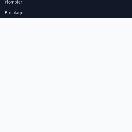
Plombier
Bricolage
Maison
Serrurier
INFORMATIONS
À propos
Contact
Mentions légales
© 2026 PVP Plomberie. Tous droits réservés.
Média indépendant — conseils pratiques pour les travaux à domicile.